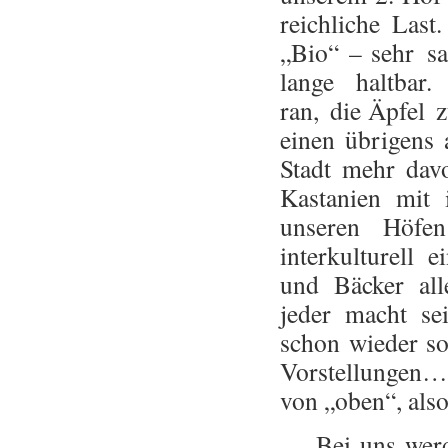
reichliche Las
„Bio“ – sehr sa
lange haltbar
ran, die Äpfel z
einen übrigens 
Stadt mehr dav
Kastanien mit 
unseren Höfe
interkulturell 
und Bäcker al
jeder macht se
schon wieder so
Vorstellungen…
von „oben“, al
Bei uns werden