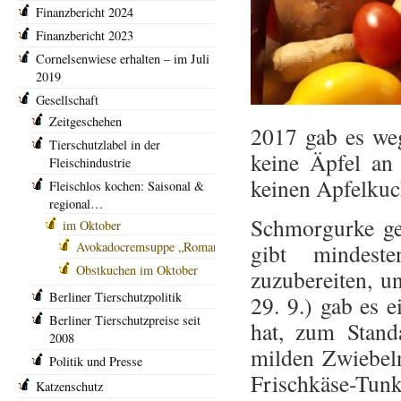
Finanzbericht 2024
Finanzbericht 2023
Cornelsenwiese erhalten – im Juli
2019
Gesellschaft
Zeitgeschehen
2017 gab es we
Tierschutzlabel in der
keine Äpfel a
Fleischindustrie
keinen Apfelkuc
Fleischlos kochen: Saisonal &
regional…
Schmorgurke ge
im Oktober
Avokadocremsuppe „Roman“
gibt mindest
Obstkuchen im Oktober
zuzubereiten, un
Berliner Tierschutzpolitik
29. 9.) gab es e
Berliner Tierschutzpreise seit
hat, zum Stand
2008
milden Zwiebel
Politik und Presse
Frischkäse-Tunk
Katzenschutz