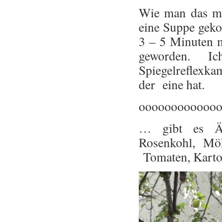
Wie man das mac
eine Suppe gekoc
3 – 5 Minuten m
geworden. I
Spiegelreflexka
der eine hat.
oooooooooooo
… gibt es Äp
Rosenkohl, Möh
Tomaten, Karto