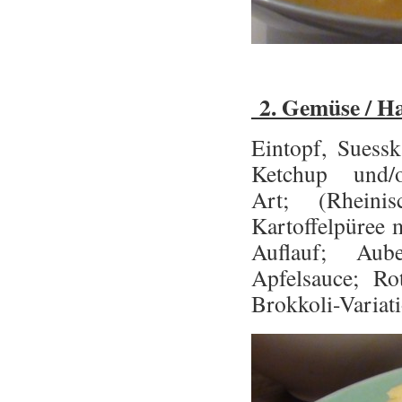
2.
Gemüse / Ha
Eintopf, Suess
Ketchup und/o
Art; (Rheinis
Kartoffelpüree 
Auflauf; Aub
Apfelsauce; Ro
Brokkoli-Variat