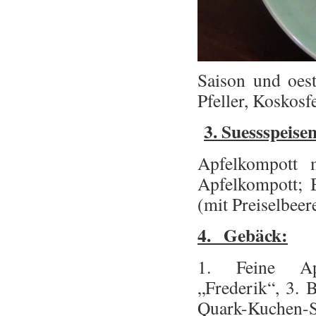
Saison und oes
Pfeller, Koskosf
3. Suessspeise
Apfelkompott 
Apfelkompott; B
(mit Preiselbeer
4. Gebäck:
1. Feine Apf
„Frederik“, 3. 
Quark-Kuchen-St