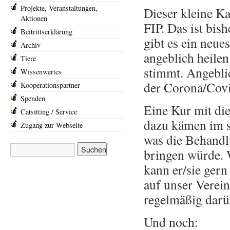
Projekte, Veranstaltungen,
Dieser kleine K
Aktionen
FIP. Das ist bis
Beitrittserklärung
gibt es ein neu
Archiv
angeblich heilen
Tiere
stimmt. Angebli
Wissenwertes
der Corona/Cov
Kooperationspartner
Spenden
Eine Kur mit di
Catsitting / Service
dazu kämen im s
Zugang zur Webseite
was die Behandl
bringen würde. 
kann er/sie ger
auf unser Verei
regelmäßig darüb
Und noch: