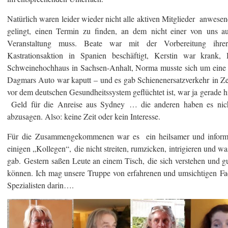
Natürlich waren leider wieder nicht alle aktiven Mitglieder anwesen
gelingt, einen Termin zu finden, an dem nicht einer von uns a
Veranstaltung muss. Beate war mit der Vorbereitung ihrer 
Kastrationsaktion in Spanien beschäftigt, Kerstin war kra
Schweinehochhaus in Sachsen-Anhalt, Norma musste sich um eine
Dagmars Auto war kaputt – und es gab Schienenersatzverkehr in Zep
vor dem deutschen Gesundheitssystem geflüchtet ist, war ja gerade h
Geld für die Anreise aus Sydney … die anderen haben es nich
abzusagen. Also: keine Zeit oder kein Interesse.
Für die Zusammengekommenen war es ein heilsamer und informa
einigen „Kollegen“, die nicht streiten, rumzicken, intrigieren und 
gab. Gestern saßen Leute an einem Tisch, die sich verstehen und 
können. Ich mag unsere Truppe von erfahrenen und umsichtigen Fac
Spezialisten darin….