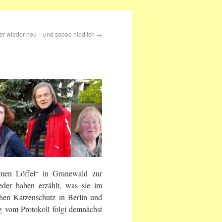
r wieder neu – und soooo niedlich
→
men Löffel“ in Grunewald zur
eder haben erzählt, was sie im
hen Katzenschutz in Berlin und
 vom Protokoll folgt demnächst