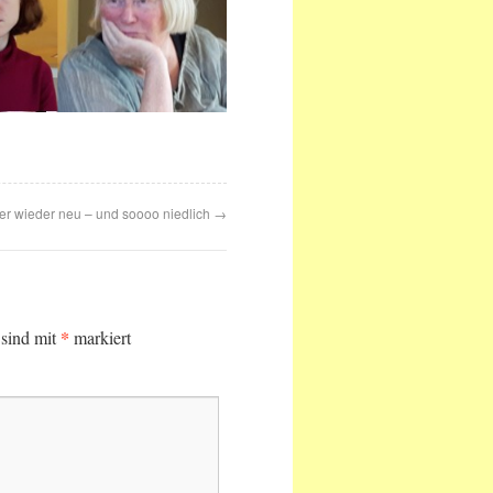
r wieder neu – und soooo niedlich
→
*
 sind mit
markiert