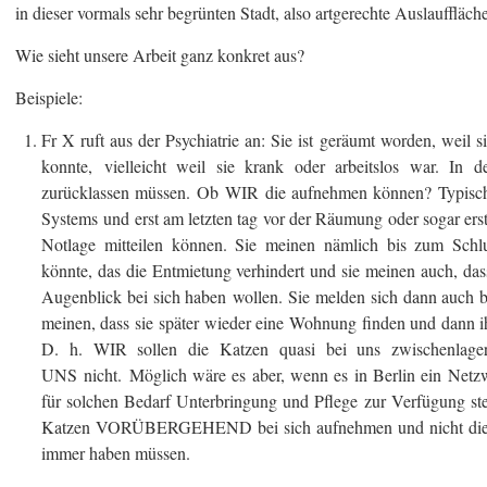
in dieser vormals sehr begrünten Stadt, also artgerechte Auslauffläch
Wie sieht unsere Arbeit ganz konkret aus?
Beispiele:
Fr X ruft aus der Psychiatrie an: Sie ist geräumt worden, weil 
konnte, vielleicht weil sie krank oder arbeitslos war. In
zurücklassen müssen. Ob WIR die aufnehmen können? Typisch d
Systems und erst am letzten tag vor der Räumung oder sogar ers
Notlage mitteilen können. Sie meinen nämlich bis zum Schl
könnte, das die Entmietung verhindert und sie meinen auch, dass
Augenblick bei sich haben wollen. Sie melden sich dann auch 
meinen, dass sie später wieder eine Wohnung finden und dann i
D. h. WIR sollen die Katzen quasi bei uns zwischenlag
UNS nicht. Möglich wäre es aber, wenn es in Berlin ein Netz
für solchen Bedarf Unterbringung und Pflege zur Verfügung ste
Katzen VORÜBERGEHEND bei sich aufnehmen und nicht die e
immer haben müssen.