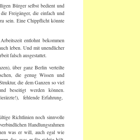
ligen Bürger selbst bedient und
die Freigänger, die einfach und
u sein. Eine Chippflicht könnte
e Arbeitszeit entlohnt bekommen
auch leben. Und mit unendlicher
eit falsch ausgestattet.
en), über ganz Berlin verteilte
nschen, die genug Wissen und
truktur, die dem Ganzen so viel
und beseitigt werden können.
ierärzte!), fehlende Erfahrung,
ltige Richtlinien noch sinnvolle
 verbindlichen Handlungsrahmen
hen was er will, auch egal wie
en das, was er für richtig hält,