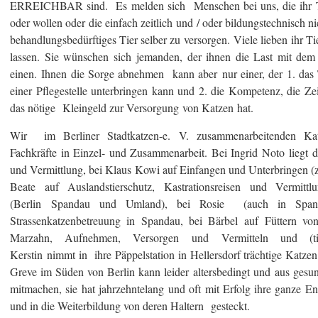
ERREICHBAR sind. Es melden sich Menschen bei uns, die ihr Ti
oder wollen oder die einfach zeitlich und / oder bildungstechnisch n
behandlungsbedürftiges Tier selber zu versorgen. Viele lieben ihr Ti
lassen. Sie wünschen sich jemanden, der ihnen die Last mit dem
einen. Ihnen die Sorge abnehmen kann aber nur einer, der 1. das 
einer Pflegestelle unterbringen kann und 2. die Kompetenz, die Zei
das nötige Kleingeld zur Versorgung von Katzen hat.
Wir im Berliner Stadtkatzen-e. V. zusammenarbeitenden Katze
Fachkräfte in Einzel- und Zusammenarbeit. Bei Ingrid Noto liegt d
und Vermittlung, bei Klaus Kowi auf Einfangen und Unterbringen (z
Beate auf Auslandstierschutz, Kastrationsreisen und Vermit
(Berlin Spandau und Umland), bei Rosie (auch in Spand
Strassenkatzenbetreuung in Spandau, bei Bärbel auf Füttern von 
Marzahn, Aufnehmen, Versorgen und Vermitteln und (tier
Kerstin nimmt in ihre Päppelstation in Hellersdorf trächtige Katze
Greve im Süden von Berlin kann leider altersbedingt und aus gesu
mitmachen, sie hat jahrzehntelang und oft mit Erfolg ihre ganze E
und in die Weiterbildung von deren Haltern gesteckt.