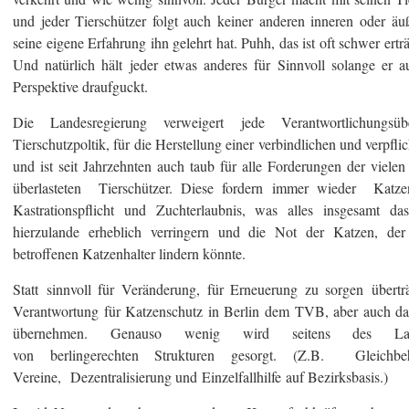
und jeder Tierschützer folgt auch keiner anderen inneren oder ä
seine eigene Erfahrung ihn gelehrt hat. Puhh, das ist oft schwer ertr
Und natürlich hält jeder etwas anderes für Sinnvoll solange er au
Perspektive draufguckt.
Die Landesregierung verweigert jede Verantwortlichungsüb
Tierschutzpoltik, für die Herstellung einer verbindlichen und verpfl
und ist seit Jahrzehnten auch taub für alle Forderungen der vielen 
überlasteten Tierschützer. Diese fordern immer wieder Katzens
Kastrationspflicht und Zuchterlaubnis, was alles insgesamt d
hierzulande erheblich verringern und die Not der Katzen, de
betroffenen Katzenhalter lindern könnte.
Statt sinnvoll für Veränderung, für Erneuerung zu sorgen übertr
Verantwortung für Katzenschutz in Berlin dem TVB, aber auch da
übernehmen. Genauso wenig wird seitens des Lan
von berlingerechten Strukturen gesorgt. (Z.B. Gleichbeh
Vereine, Dezentralisierung und Einzelfallhilfe auf Bezirksbasis.)