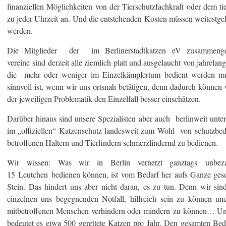
finanziellen Möglichkeiten von der Tierschutzfachkraft oder dem tie
zu jeder Uhrzeit an. Und die entstehenden Kosten müssen weitestge
werden.
Die Mitglieder der im Berlinerstadtkatzen eV zusammengef
vereine sind derzeit alle ziemlich platt und ausgelaucht von jahrelan
die mehr oder weniger im Einzelkämpfertum bedient werden mus
sinnvoll ist, wenn wir uns ortsnah betätigen, denn dadurch können
der jeweiligen Problematik den Einzelfall besser einschätzen.
Darüber hinaus sind unsere Spezialisten aber auch berlinweit un
im „offiziellen“ Katzenschutz landesweit zum Wohl von schutzbed
betroffenen Haltern und Tierfindern schmerzlindernd zu bedienen.
Wir wissen: Was wir in Berlin vernetzt ganztags unbez
15 Leutchen bedienen können, ist vom Bedarf her aufs Ganze gese
Stein. Das hindert uns aber nicht daran, es zu tun. Denn wir sin
einzelnen uns begegnenden Notfall, hilfreich sein zu können u
mitbetroffenen Menschen verhindern oder mindern zu können… Und
bedeutet es etwa 500 gerettete Katzen pro Jahr. Den gesamten Bed