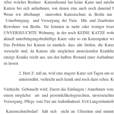
Aber welcher Berliner Katzenfreund hat keine Katze und möchte
Katzen bei sich aufnehmen, von denen eine auch noch dauernd b
Wenn wir überhaupt sinnvollen Katzenschutz in Berlin tun 
Unterbringung und Versorgung der Tiere Mit- und Zuarbeiter
Bewohner von Berlin. Sie könnten in mehr oder weniger lose
UNVERSEUCHTE Wohnung, in der noch KEINE KATZE wohnt, a
aktuell unterbringungsbedürftige Katze oder so ein Katzenpaket wi
Das Problem bei Katzen ist nämlich, dass alle Stellen, die Katz
verseucht sind, da Katzen alle möglichen ansteckenden Krankh
einzige Kranke reicht aus, um den halben Bestand einer Aufnahmes
zu lassen.
2. Herr Z. ruft an, weil eine magere Katze seit Tagen um sei
unterernährt, vielleicht auch krank und noch dazu scheu
Vielleicht. Gebraucht wird: Zuerst das Einfangen / Annehmen vom 
einem möglichst art- und persönlichkeitsgerechten, unverseuchten
Versorgung, Pflege vom Tier am Aufenthaltsort. Evtl Langzeitunte
Katzenschutzbedarf hält sich nicht an Uhrzeiten und nimmt 