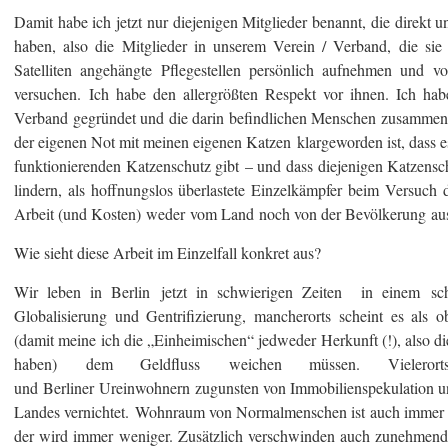
Damit habe ich jetzt nur diejenigen Mitglieder benannt, die direkt 
haben, also die Mitglieder in unserem Verein / Verband, die sie
Satelliten angehängte Pflegestellen persönlich aufnehmen und v
versuchen. Ich habe den allergrößten Respekt vor ihnen. Ich hab
Verband gegründet und die darin befindlichen Menschen zusammenz
der eigenen Not mit meinen eigenen Katzen klargeworden ist, dass es
funktionierenden Katzenschutz gibt – und dass diejenigen Katzensch
lindern, als hoffnungslos überlastete Einzelkämpfer beim Versuch 
Arbeit (und Kosten) weder vom Land noch von der Bevölkerung ausr
Wie sieht diese Arbeit im Einzelfall konkret aus?
Wir leben in Berlin jetzt in schwierigen Zeiten in einem sc
Globalisierung und Gentrifizierung, mancherorts scheint es als 
(damit meine ich die „Einheimischen“ jedweder Herkunft (!), also di
haben) dem Geldfluss weichen müssen. Vielero
und Berliner Ureinwohnern zugunsten von Immobilienspekulation un
Landes vernichtet. Wohnraum von Normalmenschen ist auch immer
der wird immer weniger. Zusätzlich verschwinden auch zunehmend