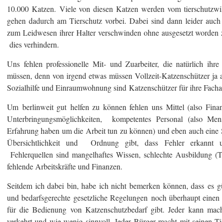
10.000 Katzen. Viele von diesen Katzen werden vom tierschutzwil
gehen dadurch am Tierschutz vorbei. Dabei sind dann leider auch 
zum Leidwesen ihrer Halter verschwinden ohne ausgesetzt worden z
dies verhindern.
Uns fehlen professionelle Mit- und Zuarbeiter, die natürlich ihr
müssen, denn von irgend etwas müssen Vollzeit-Katzenschützer ja 
Sozialhilfe und Einraumwohnung sind Katzenschützer für ihre Facharb
Um berlinweit gut helfen zu können fehlen uns Mittel (also Finanz
Unterbringungsmöglichkeiten, kompetentes Personal (also Me
Erfahrung haben um die Arbeit tun zu können) und eben auch eine S
Übersichtlichkeit und Ordnung gibt, dass Fehler erkannt 
Fehlerquellen sind mangelhaftes Wissen, schlechte Ausbildung (T
fehlende Arbeitskräfte und Finanzen.
Seitdem ich dabei bin, habe ich nicht bemerken können, dass es gü
und bedarfsgerechte gesetzliche Regelungen noch überhaupt einen
für die Bedienung von Katzenschutzbedarf gibt. Jeder kann mac
verkehrt und wie wenig sinnvoll. Jeder Bürger macht mit seinen Tier