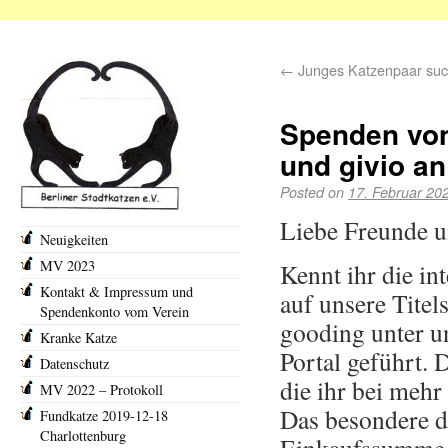
←
Junges Katzenpaar such
Spenden von
und givio an
Posted on
17. Februar 20
Liebe Freunde u
Neuigkeiten
MV 2023
Kennt ihr die in
Kontakt & Impressum und
auf unsere Titel
Spendenkonto vom Verein
gooding unter un
Kranke Katze
Portal geführt. 
Datenschutz
die ihr bei mehr
MV 2022 – Protokoll
Das besondere da
Fundkatze 2019-12-18
Charlottenburg