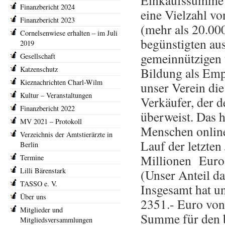
Einkaufssumme a
Finanzbericht 2024
eine Vielzahl v
Finanzbericht 2023
(mehr als 20.00
Cornelsenwiese erhalten – im Juli
begünstigten au
2019
gemeinnützigen 
Gesellschaft
Katzenschutz
Bildung als Emp
Kieznachrichten Charl-Wilm
unser Verein di
Kultur – Veranstaltungen
Verkäufer, der 
Finanzbericht 2022
überweist. Das 
MV 2021 – Protokoll
Menschen onlin
Verzeichnis der Amtstierärzte in
Lauf der letzten
Berlin
Millionen Euro 
Termine
Lilli Bärenstark
(Unser Anteil da
TASSO e. V.
Insgesamt hat u
Über uns
2351.- Euro von
Mitglieder und
Summe für den b
Mitgliedsversammlungen