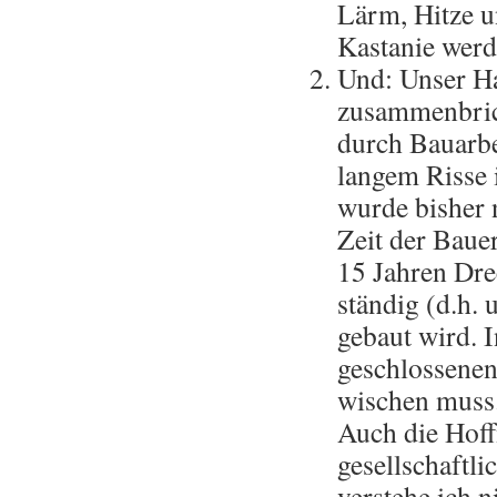
Lärm, Hitze u
Kastanie werd
Und: Unser Hau
zusammenbric
durch Bauarbei
langem Risse 
wurde bisher n
Zeit der Bauer
15 Jahren Dr
ständig (d.h.
gebaut wird. 
geschlossenen
wischen muss.
Auch die Hoff
gesellschaftl
verstehe ich 