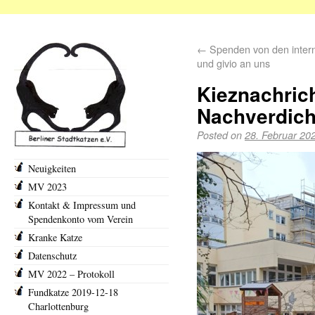
←
Spenden von den intern
und givio an uns
Kieznachric
Nachverdic
Posted on
28. Februar 20
Neuigkeiten
MV 2023
Kontakt & Impressum und
Spendenkonto vom Verein
Kranke Katze
Datenschutz
MV 2022 – Protokoll
Fundkatze 2019-12-18
Charlottenburg