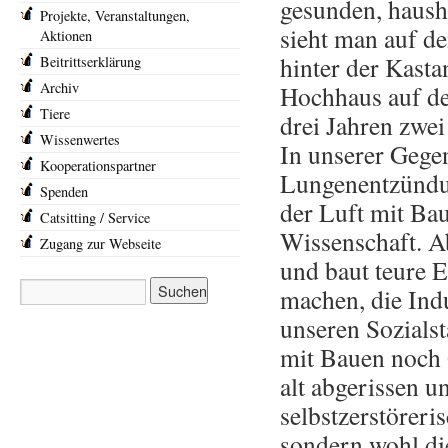
gesunden, haush
Projekte, Veranstaltungen,
sieht man auf de
Aktionen
hinter der Kasta
Beitrittserklärung
Archiv
Hochhaus auf de
Tiere
drei Jahren zwe
Wissenwertes
In unserer Geg
Kooperationspartner
Lungenentzündun
Spenden
der Luft mit Ba
Catsitting / Service
Wissenschaft. A
Zugang zur Webseite
und baut teure 
machen, die Ind
unseren Sozials
mit Bauen noch 
alt abgerissen u
selbstzerstörer
sondern wohl di