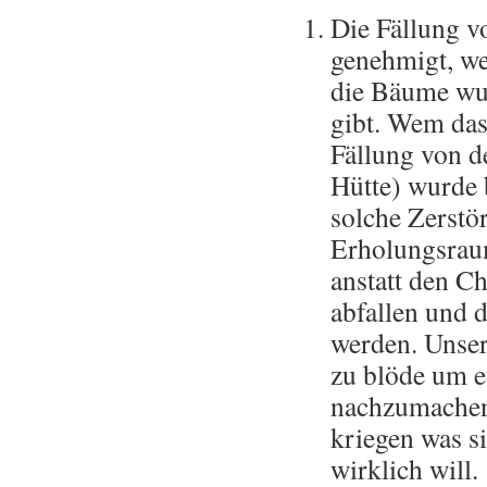
Die Fällung 
genehmigt, wei
die Bäume wur
gibt. Wem das 
Fällung von d
Hütte) wurde b
solche Zerstö
Erholungsrau
anstatt den Ch
abfallen und 
werden. Unser
zu blöde um e
nachzumachen.
kriegen was s
wirklich will.