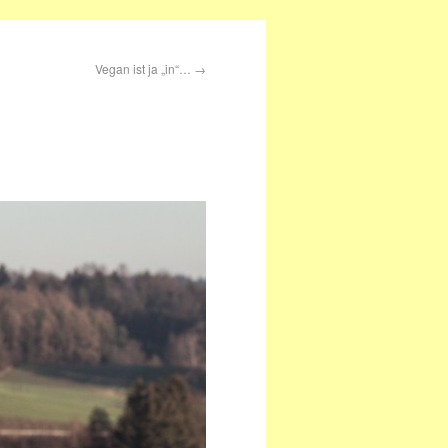
Vegan ist ja „in“…
→