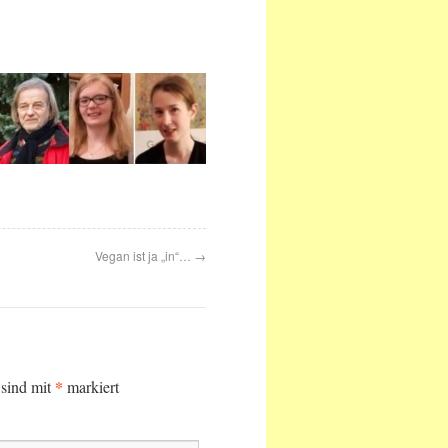
Vegan ist ja „in“…
→
*
 sind mit
markiert