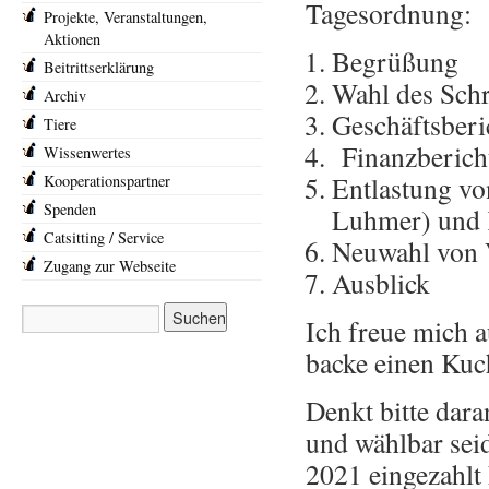
Tagesordnung:
Projekte, Veranstaltungen,
Aktionen
Begrüßung
Beitrittserklärung
Wahl des Schr
Archiv
Geschäftsber
Tiere
Finanzberich
Wissenwertes
Entlastung vo
Kooperationspartner
Spenden
Luhmer) und 
Catsitting / Service
Neuwahl von 
Zugang zur Webseite
Ausblick
Ich freue mich 
backe einen Kuc
Denkt bitte dara
und wählbar seid
2021 eingezahlt 