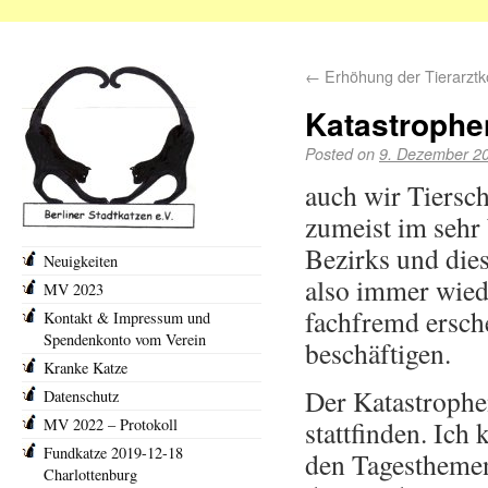
←
Erhöhung der Tierarztk
Katastrophe
Posted on
9. Dezember 2
auch wir Tiersch
zumeist im sehr
Bezirks und die
Neuigkeiten
also immer wiede
MV 2023
fachfremd ersc
Kontakt & Impressum und
Spendenkonto vom Verein
beschäftigen.
Kranke Katze
Der Katastrophe
Datenschutz
MV 2022 – Protokoll
stattfinden. Ich
Fundkatze 2019-12-18
den Tagesthemen
Charlottenburg