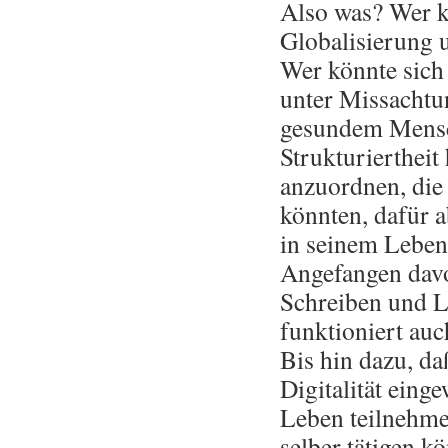
Also was? Wer k
Globalisierung u
Wer könnte sich 
unter Missachtu
gesundem Mensch
Strukturiertheit
anzuordnen, die
könnten, dafür 
in seinem Leben
Angefangen davo
Schreiben und L
funktioniert au
Bis hin dazu, da
Digitalität eing
Leben teilnehm
selber tätigen k