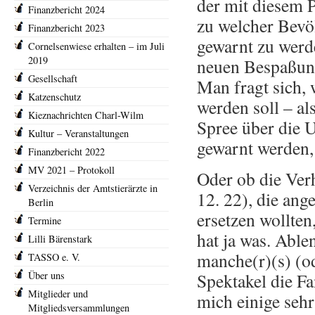
der mit diesem 
Finanzbericht 2024
zu welcher Bev
Finanzbericht 2023
gewarnt zu werd
Cornelsenwiese erhalten – im Juli
2019
neuen Bespaßun
Gesellschaft
Man fragt sich,
Katzenschutz
werden soll – al
Kieznachrichten Charl-Wilm
Spree über die U
Kultur – Veranstaltungen
gewarnt werden
Finanzbericht 2022
MV 2021 – Protokoll
Oder ob die Ver
Verzeichnis der Amtstierärzte in
12. 22), die ang
Berlin
ersetzen wollte
Termine
hat ja was. Able
Lilli Bärenstark
manche(r)(s) (od
TASSO e. V.
Über uns
Spektakel die F
Mitglieder und
mich einige seh
Mitgliedsversammlungen