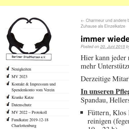
←
Charmeur und andere 
Zuhause als Einzelkatze
immer wiede
Posted on
20. Juni 2015
b
Hier kann jeder 
mehr Unterstütz
Neuigkeiten
Derzeitige Mitar
MV 2023
Kontakt & Impressum und
In unseren Pfle
Spendenkonto vom Verein
Kranke Katze
Spandau, Heller
Datenschutz
Füttern, Klos
MV 2022 – Protokoll
reinigen (fege
Fundkatze 2019-12-18
Charlottenburg