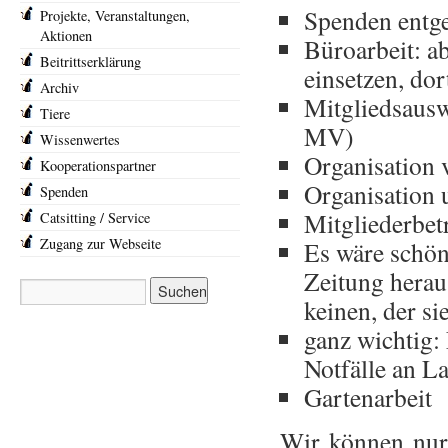
Spenden entg
Projekte, Veranstaltungen,
Aktionen
Büroarbeit: a
Beitrittserklärung
einsetzen, dor
Archiv
Mitgliedsauswe
Tiere
MV)
Wissenwertes
Organisation
Kooperationspartner
Organisation 
Spenden
Mitgliederbet
Catsitting / Service
Zugang zur Webseite
Es wäre schön
Zeitung herau
keinen, der si
ganz wichtig:
Notfälle an L
Gartenarbeit
Wir können nur 