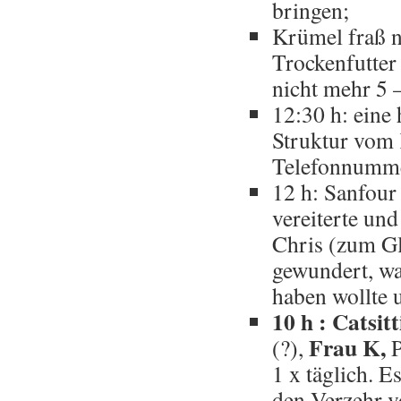
bringen;
Krümel fraß n
Trockenfutter
nicht mehr 5 –
12:30 h: eine
Struktur vom 
Telefonnummer
12 h: Sanfour 
vereiterte un
Chris (zum Gl
gewundert, wa
haben wollte 
10 h : Catsit
Frau K,
(?),
P
1 x täglich. 
den Verzehr v