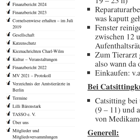
19 – 23 h)
Finanzbericht 2024
Reparaturarbe
Finanzbericht 2023
was kaputt ge
Cornelsenwiese erhalten – im Juli
Fenster reini
2019
zwischen 12 u
Gesellschaft
Katzenschutz
Aufenthaltsrä
Kieznachrichten Charl-Wilm
Zum Tierarzt 
Kultur – Veranstaltungen
also wann da o
Finanzbericht 2022
Einkaufen: v.a
MV 2021 – Protokoll
Bei Catsitting
Verzeichnis der Amtstierärzte in
Berlin
Termine
Catsitting be
Lilli Bärenstark
(9 – 11) und 
TASSO e. V.
von Medikam
Über uns
Generell:
Mitglieder und
Mitgliedsversammlungen