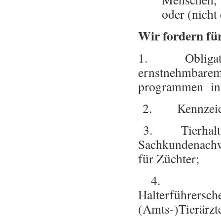
oder (nicht
Wir fordern fü
1. Obligatoro
ernstnehmbare
programmen in d
2. Kennzeichn
3. Tierhaltung
Sachkundenachw
für Züchter;
4. Kontro
Halterführersc
(Amts-)Tierärzte