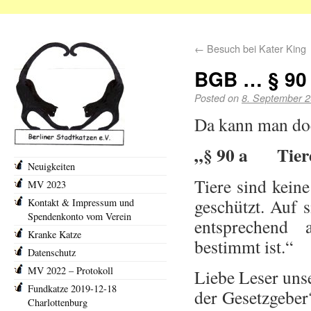
←
Besuch bei Kater King
BGB … § 90 
Posted on
8. September 
Da kann man doc
„§ 90 a Tier
Neuigkeiten
Tiere sind kein
MV 2023
geschützt. Auf s
Kontakt & Impressum und
Spendenkonto vom Verein
entsprechend 
Kranke Katze
bestimmt ist.“
Datenschutz
MV 2022 – Protokoll
Liebe Leser unse
Fundkatze 2019-12-18
der Gesetzgeber
Charlottenburg