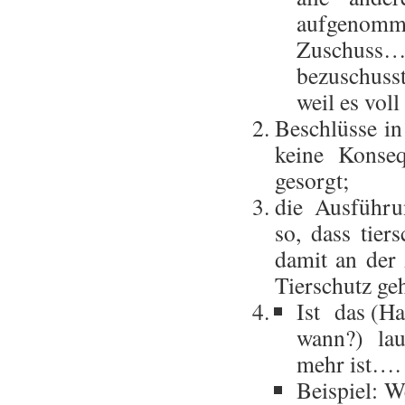
aufgenom
Zuschuss
bezuschuss
weil es voll
Beschlüsse i
keine Konse
gesorgt;
die Ausführu
so, dass tie
damit an der
Tierschutz geh
Ist das (Ha
wann?) lau
mehr ist…. 
Beispiel: W