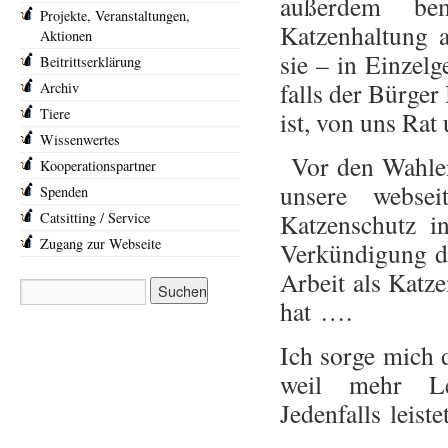
außerdem bem
Projekte, Veranstaltungen,
Katzenhaltung a
Aktionen
sie – in Einzel
Beitrittserklärung
falls der Bürger
Archiv
Tiere
ist, von uns Rat
Wissenwertes
Vor den Wahlen
Kooperationspartner
unsere webse
Spenden
Katzenschutz i
Catsitting / Service
Zugang zur Webseite
Verkündigung d
Arbeit als Katz
hat ….
Ich sorge mich d
weil mehr Lei
Jedenfalls leiste