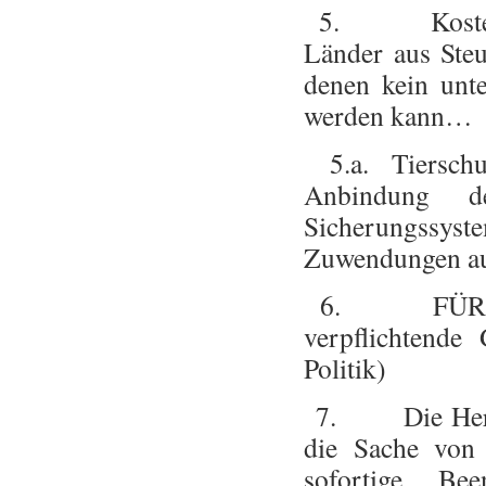
5. Kostenübe
Länder aus Ste
denen kein unte
werden kann…
5.a. Tiersch
Anbindung de
Sicherungssy
Zuwendungen au
6. FÜR JEDEN
verpflichtende
Politik)
7. Die Herbei
die Sache vo
sofortige Bee