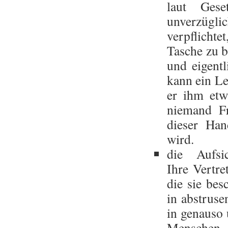
laut Gese
unverzüglic
verpflichtet
Tasche zu b
und eigentl
kann ein Le
er ihm etw
niemand Fr
dieser Ha
wird.
die Aufsi
Ihre Vertr
die sie bes
in abstrus
in genauso 
Menschen, 