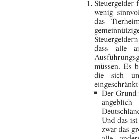
Steuergelder 
wenig sinnvol
das Tierhei
gemeinnütz
Steuergeldern
dass alle a
Ausführungsg
müssen. Es be
die sich u
eingeschränkt 
Der Grund f
angeblich 
Deutschlan
Und das ist
zwar das g
alle ande