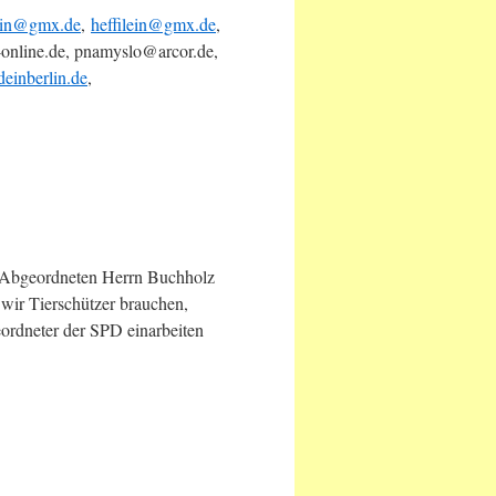
ein@gmx.de
,
heffilein@gmx.de
,
-online.de, pnamyslo@arcor.de,
einberlin.de
,
PD-Abgeordneten Herrn Buchholz
 wir Tierschützer brauchen,
eordneter der SPD einarbeiten