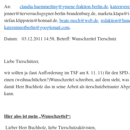
An:
claudia-haemmerling@gruene-fraktion-berlin.de
,
katzenver
jenner@tierversuchsgegner-berlin-brandenburg.de, marketa.klapa@t
stefan.klippstein@hotmail.de,
beate-rusch@web.de
,
redaktion@hund
katzeninnotberlin@googlemail.com
,
Datum: 03.12.2011 14:58, Betreff: Wunschzettel Tierschutz
Liebe Tierschützer,
wir sollten ja (laut Aufforderung im TSF am 8. 11. 11) für den S
einen (weihnachtlichen?)Wunschzettel schreiben, auf dem steht, was
damit Herr Buchholz das in seine Arbeit als tierschutzbetrauter Abg
kann.
Hier also ist mein „Wunschzettel“:
Lieber Herr Buchholz, liebe Tierschutzaktivisten,