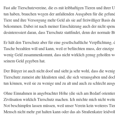
Fast alle Tierschutzvereine, die es mit leibhaftigen Tieren und ihre
tun haben, brauchen wegen der anfallenden Ausgaben für die gefun
Tiere und ihre Versorgung mehr Geld als sie auf freiwilliger Basis 
bekommen. Dabei ist nach meiner Einschätzung auch der nicht spe
desinteressiert daran, dass Tierschutz stattfindet, denn der normale Bü
Er hält den Tierschutz aber für eine gesellschaftliche Verpflichtung, 
Tasche bezahlen will und kann, weil er befürchten muss, der einzige 
wenig Geld zusammenkommt, dass nicht wirklich genug geholfen we
seinem Geld gegeben hat.
Der Bürger ist auch nicht doof und sieht ja sehr wohl, dass die weni
Tierschutz zumeist alte Idealisten sind, die sich verausgaben und d
tun können, weil sie zu wenige und zu alt und auch zu schlecht ausges
Ohne Einnahmen in angebrachter Höhe (die sich am Bedarf orientier
Zivilisation wirklich Tierschutz machen. Ich möchte mich nicht weit
Not beschimpfen lassen müssen, weil unser Verein kein weiteres Tie
Mensch nicht mehr gut halten kann oder das als Straßenkatze leidvo