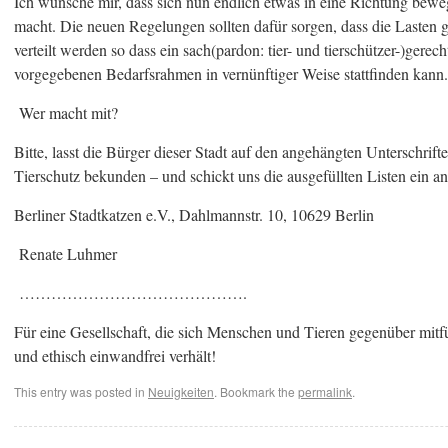
Ich wünsche mir, dass sich nun endlich etwas in eine Richtung bewe
macht. Die neuen Regelungen sollten dafür sorgen, dass die Lasten
verteilt werden so dass ein sach(pardon: tier- und tierschützer-)gerec
vorgegebenen Bedarfsrahmen in vernünftiger Weise stattfinden kann.
Wer macht mit?
Bitte, lasst die Bürger dieser Stadt auf den angehängten Unterschrift
Tierschutz bekunden – und schickt uns die ausgefüllten Listen ein a
Berliner Stadtkatzen e.V., Dahlmannstr. 10, 10629 Berlin
Renate Luhmer
…………………………………….
Für eine Gesellschaft, die sich Menschen und Tieren gegenüber mit
und ethisch einwandfrei verhält!
This entry was posted in
Neuigkeiten
. Bookmark the
permalink
.