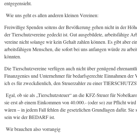
entgegensieht.
Wie uns geht es allen anderen kleinen Vereinen:
Freiwillige Spenden seitens der Bevölkerung gehen nicht in der Höhe 
der Tierschutzvereine gedeckt ist. Gut ausgebildete, arbeitsfähige A
vereine nicht solange wir kein Gehalt zahlen können. Es gibt aber e
arbeitsfähigen Menschen, die sofort bei uns anfangen würde zu arbei
könnten.
Die Tierschutzvereine verfügen auch nicht über genügend ehrenamtlic
Finanzgenies und Unternehmer für bedarfsgerechte Einnahmen der Ve
ich es für zweckdienlich, den Steuerzahler zu einer TIERSC
Egal, ob sie als „Tierschutzsteuer“ an die KFZ-Steuer für Nobelkar
sie erst ab einem Einkommen von 40.000.- (oder so) zur Pflicht wir
wären – in jedem Fall fehlen die gesetzlichen Grundlagen dafür. Sie 
sein wie der BEDARF ist.
Wir brauchen also vorrangig