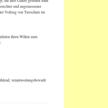
gt, die aufs Ganze gesehen Sinn
 gerechter und angemessener
hter Vollzug von Tierschutz im
enlisten ihren Willen zum
n:
fühlend, verantwortungsbewußt