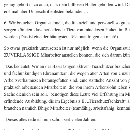
genug gehört dazu auch, dass dem hilflosen Halter geholfen wird. D
erst mal über Unterschriftenlisten bekunden…
6. Wir brauchen Organisationen, die finanziell und personell so gut au
sorgen könnten, dass notleidende Tiere von mittellosen Halten im Bed
werden (Das ist eine der häufigsten Telefonanfragen an mich!).
So etwas praktisch umzusetzen ist nur möglich, wenn die Organisati
ZUVERLÄSSIGE Mitarbeiter anstellen können, die sich darum kü
Das bedeutet: Wir an der Basis tätigen aktiven Tierschützer brauche
und fachunkundigen Ehrenamtlern, die wegen aller Arten von Unzul
Arbeitsverhältnissen herausgefallen sind, eine stattliche Anzahl von
praktisch arbeitenden Mitarbeitern, die von ihrem Arbeitslohn leben
Sache dienlich sein soll, benötigen diese Leute viel Erfahrung im Mi
erfindende Ausbildung, die im Ergebnis z.B. „Tierschutzfachkraft“ a
brauchen nämlich fähige Mitarbeiter (teamfähig, arbeitsfähig, kenntni
Dieses alles rede ich nun schon seit vielen Jahren.