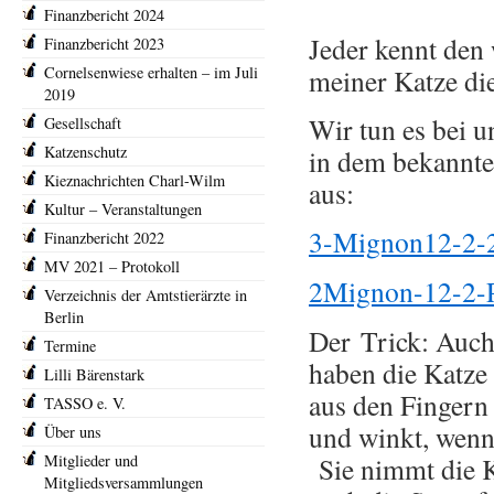
Finanzbericht 2024
Jeder kennt den 
Finanzbericht 2023
Cornelsenwiese erhalten – im Juli
meiner Katze di
2019
Wir tun es bei u
Gesellschaft
Katzenschutz
in dem bekannten
Kieznachrichten Charl-Wilm
aus:
Kultur – Veranstaltungen
3-Mignon12-2-2
Finanzbericht 2022
MV 2021 – Protokoll
2Mignon-12-2-P
Verzeichnis der Amtstierärzte in
Berlin
Der Trick: Auch
Termine
haben die Katze
Lilli Bärenstark
aus den Fingern 
TASSO e. V.
und winkt, wenn
Über uns
Mitglieder und
Sie nimmt die K
Mitgliedsversammlungen