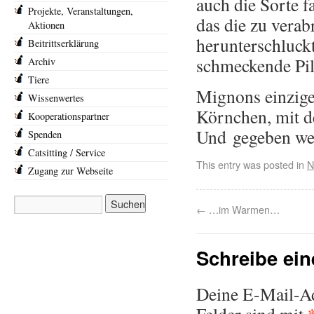
auch die Sorte f
Projekte, Veranstaltungen,
das die zu verab
Aktionen
herunterschluck
Beitrittserklärung
schmeckende Pill
Archiv
Tiere
Mignons einzige 
Wissenwertes
Körnchen, mit de
Kooperationspartner
Und gegeben we
Spenden
Catsitting / Service
This entry was posted in
N
Zugang zur Webseite
←
…im Warmen…
Schreibe ei
Deine E-Mail-Adr