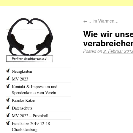
←
…im Warmen…
Wie wir unse
verabreich
Posted on
2. Februar 201
Neuigkeiten
MV 2023
Kontakt & Impressum und
Spendenkonto vom Verein
Kranke Katze
Datenschutz
MV 2022 – Protokoll
Fundkatze 2019-12-18
Charlottenburg