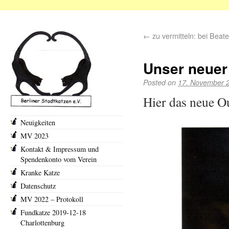
←
zu vermitteln: bei Beat
Unser neuer 
Posted on
17. November 
Hier das neue Ou
Neuigkeiten
MV 2023
Kontakt & Impressum und
Spendenkonto vom Verein
Kranke Katze
Datenschutz
MV 2022 – Protokoll
Fundkatze 2019-12-18
Charlottenburg