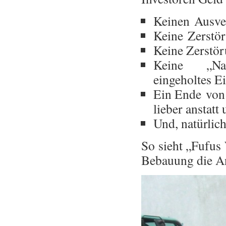
Keinen Ausver
Keine Zerstö
Keine Zerstör
Keine „Nac
eingeholtes E
Ein Ende von k
lieber anstatt
Und, natürlic
So sieht „Fufus
Bebauung die An