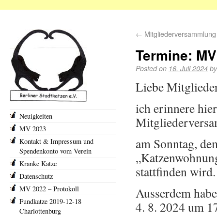
←
Mitgliederversammlung
Termine: MV
Posted on
16. Juli 2024
by
Liebe Mitglieder
ich erinnere hie
Neuigkeiten
Mitgliederversa
MV 2023
am Sonntag, dem
Kontakt & Impressum und
Spendenkonto vom Verein
„Katzenwohnung“
Kranke Katze
stattfinden wird.
Datenschutz
MV 2022 – Protokoll
Ausserdem habe
Fundkatze 2019-12-18
4. 8. 2024 um 17
Charlottenburg