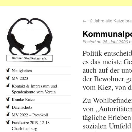
←
12 Jahre alte Katze br
Kommunalpol
Posted on
28. Juni 2026
b
Politik entschei
es das meiste G
auch auf der un
Neuigkeiten
der Bewohner ge
MV 2023
vom Kiez, von d
Kontakt & Impressum und
Spendenkonto vom Verein
Zu Wohlbefinde
Kranke Katze
von „Autoritäte
Datenschutz
MV 2022 – Protokoll
tägliche Erlebe
Fundkatze 2019-12-18
sozialen Umfeld.
Charlottenburg