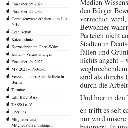
Medien Wissensch
Finanzbericht 2024
den Bürger Bewo
Finanzbericht 2023
vernichtet wird,
Cornelsenwiese erhalten – im Juli
2019
Bewohner wahrne
Gesellschaft
Parteien nicht 
Katzenschutz
Städten in Deut
Kieznachrichten Charl-Wilm
fällen und Grünf
Kultur – Veranstaltungen
nichts angeht –
Finanzbericht 2022
wegbrechendem H
MV 2021 – Protokoll
sind als durchs
Verzeichnis der Amtstierärzte in
Berlin
durch die Arbei
Termine
Und hier in de
Lilli Bärenstark
TASSO e. V.
en trifft es seit
Über uns
nur wird unser
Mitglieder und
betoniert. In un
Mitgliedsversammlungen