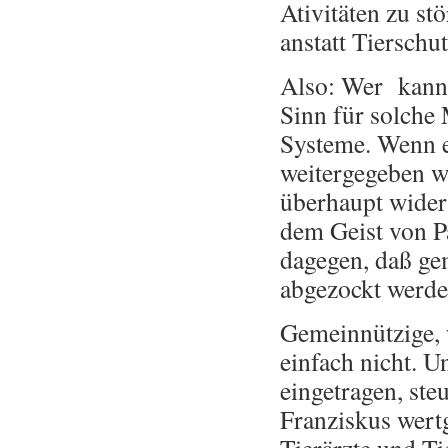
Ativitäten zu st
anstatt Tierschu
Also: Wer kann 
Sinn für solche
Systeme. Wenn ei
weitergegeben we
überhaupt widers
dem Geist von P
dagegen, daß ge
abgezockt werde
Gemeinnützige, 
einfach nicht. U
eingetragen, steu
Franziskus wertg