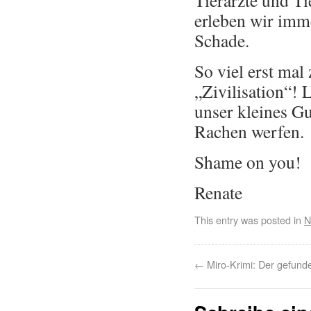
Tierärzte und Ti
erleben wir imme
Schade.
So viel erst ma
„Zivilisation“! 
unser kleines G
Rachen werfe
Shame on you!
Renate
This entry was posted in
N
←
Miro-Krimi: Der gefund