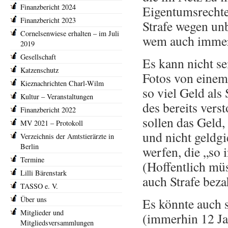
Finanzbericht 2024
Eigentumsrechte
Finanzbericht 2023
Strafe wegen un
Cornelsenwiese erhalten – im Juli
wem auch immer
2019
Gesellschaft
Es kann nicht se
Katzenschutz
Fotos von einem 
Kieznachrichten Charl-Wilm
so viel Geld als
Kultur – Veranstaltungen
des bereits vers
Finanzbericht 2022
sollen das Geld
MV 2021 – Protokoll
und nicht geldg
Verzeichnis der Amtstierärzte in
Berlin
werfen, die „so i
Termine
(Hoffentlich müs
Lilli Bärenstark
auch Strafe beza
TASSO e. V.
Über uns
Es könnte auch s
Mitglieder und
(immerhin 12 Jah
Mitgliedsversammlungen