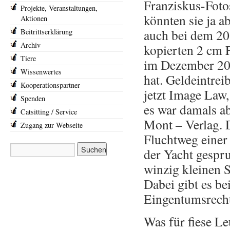
Franziskus-Foto
Projekte, Veranstaltungen,
könnten sie ja a
Aktionen
auch bei dem 20
Beitrittserklärung
Archiv
kopierten 2 cm 
Tiere
im Dezember 201
Wissenwertes
hat. Geldeintrei
Kooperationspartner
jetzt Image Law,
Spenden
es war damals a
Catsitting / Service
Mont – Verlag. D
Zugang zur Webseite
Fluchtweg einer 
der Yacht gesp
winzig kleinen 
Dabei gibt es be
Eingentumsrech
Was für fiese L