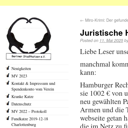
←
Miro-Krimi: Der gefund
Juristische 
Posted on
11. Mai 2025
b
Liebe Leser unse
manchmal kommt 
Neuigkeiten
kann:
MV 2023
Hamburger Recht
Kontakt & Impressum und
Spendenkonto vom Verein
sie 1002 € von u
Kranke Katze
neu gewählten Pa
Datenschutz
Armen und die Ti
MV 2022 – Protokoll
webseite getan 
Fundkatze 2019-12-18
die im Netz zu 
Charlottenburg