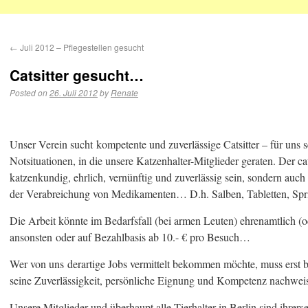
←
Juli 2012 – Pflegestellen gesucht
Catsitter gesucht…
Posted on
26. Juli 2012
by
Renate
Unser Verein sucht kompetente und zuverlässige Catsitter – für uns s
Notsituationen, in die unsere Katzenhalter-Mitglieder geraten. Der cats
katzenkundig, ehrlich, vernünftig und zuverlässig sein, sondern auc
der Verabreichung von Medikamenten… D.h. Salben, Tabletten, Sp
Die Arbeit könnte im Bedarfsfall (bei armen Leuten) ehrenamtlich (od
ansonsten oder auf Bezahlbasis ab 10.- € pro Besuch…
Wer von uns derartige Jobs vermittelt bekommen möchte, muss erst 
seine Zuverlässigkeit, persönliche Eignung und Kompetenz nachwei
Unsere Mitglieder und überhaupt alle Tierhalter in Berlin sind ihrersei