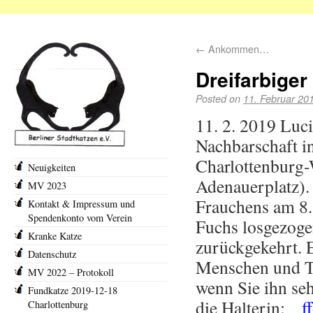
←
Ankommen…
Dreifarbiger
Posted on
11. Februar 20
11. 2. 2019 Luci
Nachbarschaft in
Charlottenburg
Neuigkeiten
Adenauerplatz). 
MV 2023
Frauchens am 8.
Kontakt & Impressum und
Spendenkonto vom Verein
Fuchs losgezoge
Kranke Katze
zurückgekehrt. E
Datenschutz
Menschen und Tie
MV 2022 – Protokoll
wenn Sie ihn seh
Fundkatze 2019-12-18
die Halterin:
f
Charlottenburg