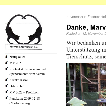
←
vermisst in Friedrichsfe
Danke, Marv
Posted on
12. November 
Wir bedanken uns
Unterstützung m
Tierschutz,
Neuigkeiten
MV 2023
Kontakt & Impressum und
Spendenkonto vom Verein
Kranke Katze
Datenschutz
MV 2022 – Protokoll
Fundkatze 2019-12-18
Charlottenburg