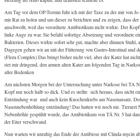
Am Tag vor dem OP-Termin fuhr ich mit der Taxe zu der mir von Jo 
mir Rat zu holen und um dieser zu berichten und zu zeigen, dass d
anschwollt, weil das verordnete Antibiotikum nicht wirkte. Der Kopf
linke Auge zu war. Sie befahl sofortige Absetzung und verordnete e
Bakterien. Dieses wirkte sofort sehr gut, machte aber dünnen Stuhl, 
Dagegen gehen wir an mit der Fütterung von Gastro-Intestinal und 
(Flora Complex) Das bringt bisher nicht viel, aber der Kater hat n
riet mir dringend, den armen alten Kater am folgenden Tag in Narko
aller Bedenken
Am nächsten Morgen bei der Untersuchung unter Narkose bei TA N
Kopf nur noch halb so dick. Und es stellte sich heraus, dass nicht 
Entzündung war und auch kein Knochenkrebs am Nasenansatz. Der K
Nasennebenhöhlung entzündung! Das hatten wir noch nie. Tierarzt Nr.
Nebenhöhle gespühlt wurde, das Antibiotikum von TÄ Nr. 5 hat dann
der Eiter verschwand.
Nun warten wir unruhig das Ende der Antibiose mit Clinda-mycin ab. 