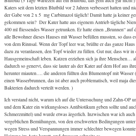
Blutbild (3 Tage Wartezeit auf ein Blutbild, das geht auch gar nicht!)
Katers seit dem letzten Blutbild vor 2 Jahren verbessert hatten und ni
der Gabe von 2 x 5 mg Carbimazol täglich! Damit hatte ja keiner ge
gekommen sein? Der Kater hatte aus eigenem Antrieb tägliche Nie
400 ml fliessendes Wasser getrunken. Er hatte einen „Brunnen“ auf
alle Bewohner dieses Hauses mit Wasser befüllen mussten, so dass es
von dem Rinnsal. Wenn der Topf leer war, brüllte er das ganze H
dazu zu veranlassen, den Topf wieder zu füllen. Gut nur, dass wir in e
Hausgemeinschaft leben. Katzen erziehen sich ja ihre Menschen…
dadurch so genervt, dass sie lauter als der Kater auf dem Hof aus ih
herunter miauten…. die anderen füllten den Blumentopf mit Wasser 
einen Wasserbrunnen, das ist aber auch problematisch, weil maja dies
Bakterien dadurch verteilt werden. )
Ich verstand nicht, warum ich auf die Untersuchung und Zahn-OP u
und dem Kater ein wirkungsloses Antibiotikum geben sollte und au
Schmerzmittel) und wurde etwas ärgerlich. Inzwischen war ich auch 
vergeblichen Bemühungen, von den erschwerten Bedingungen unter 
wegen Stress und Verspannungen immer schlechter bewegen konnte
Heizung im Auto kaputt, und draussen schneite es.