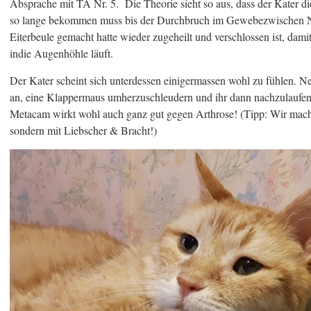
Absprache mit TA Nr. 5. Die Theorie sieht so aus, dass der Kater 
so lange bekommen muss bis der Durchbruch im Gewebezwischen N
Eiterbeule gemacht hatte wieder zugeheilt und verschlossen ist, dami
indie Augenhöhle läuft.
Der Kater scheint sich unterdessen einigermassen wohl zu fühlen. Ne
an, eine Klappermaus umherzuschleudern und ihr dann nachzulaufen 
Metacam wirkt wohl auch ganz gut gegen Arthrose! (Tipp: Wir mach
sondern mit Liebscher & Bracht!)