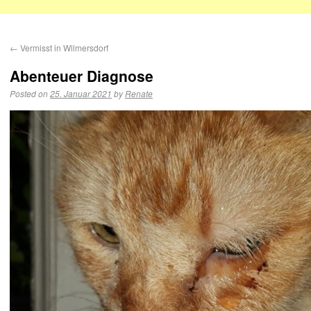
←
Vermisst in Wilmersdorf
Abenteuer Diagnose
Posted on
25. Januar 2021
by
Renate