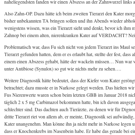
naheliegendsten fanden wir einen Abszess an der Zahnwurzel links a
Also Zahn-OP. Dazu hätte ich beim zweiten Tierarzt den Kater morg
bisher unbekannten TA bringen sollen und ihn Abends wieder abhole
wenigstens wissen, was ein Tierarzt sieht und denkt, bevor ich ihm 
Zahnop bei einem alten, nierenkranken Kater auf VERDACHT? Nein
Problematisch war, dass Fu sich nicht von jedem Tierarzt ins Maul se
Tierarzt gefunden hatten, dem er es erlaubt hat, stellte der fest, dass
einem einen Abszess gehabt, hätte der wackeln müssen… Nun war v
unter Antibiose (Synulox) so gut wie nichts mehr zu sehen….
Weitere Diagnostik hätte bedeutet, dass der Kiefer vom Kater geröng
betrachtet; dazu musste er in Narkose gelegt werden. Das hielten wi
Fus Nierenwerte waren schon beim letzten GBB im Januar 2018 nich
täglich 2 x 5 mg Carbimazol bekommen hatte, bin ich davon ausgega
schlechter sind. Das dachten auch Tierärzte, zu denen wir für Dign
dritte Tierarzt riet von allem ab, er meinte, Diagnostik sei aufwändig,
Kater unangenehm. Man könne ihn ja nicht mehr in Narkose legen 
dass er Knochenkrebs im Nasenbein habe. Er habe das gerade bei ei