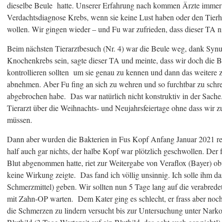
dieselbe Beule hatte. Unserer Erfahrung nach kommen Ärzte immer 
Verdachtsdiagnose Krebs, wenn sie keine Lust haben oder den Tierh
wollen. Wir gingen wieder – und Fu war zufrieden, dass dieser TA n
Beim nächsten Tierarztbesuch (Nr. 4) war die Beule weg, dank Synu
Knochenkrebs sein, sagte dieser TA und meinte, dass wir doch die Bl
kontrollieren sollten um sie genau zu kennen und dann das weitere z
abnehmen. Aber Fu fing an sich zu wehren und so furchtbar zu schr
abgebrochen habe. Das war natürlich nicht konstruktiv in der Sache.
Tierarzt über die Weihnachts- und Neujahrsfeiertage ohne dass wir z
müssen.
Dann aber wurden die Bakterien in Fus Kopf Anfang Januar 2021 re
half auch gar nichts, der halbe Kopf war plötzlich geschwollen. Der 
Blut abgenommen hatte, riet zur Weitergabe von Veraflox (Bayer) o
keine Wirkung zeigte. Das fand ich völlig unsinnig. Ich solle ihm 
Schmerzmittel) geben. Wir sollten nun 5 Tage lang auf die verabred
mit Zahn-OP warten. Dem Kater ging es schlecht, er frass aber no
die Schmerzen zu lindern versucht bis zur Untersuchung unter Nark